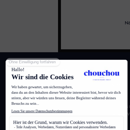
Nä
GALERIE
KARRIERE
PRESSE
FRENCH
FAQ
BLOG
Lizenznummer: FR/051/585
ZUGANG 
FAHRRADV