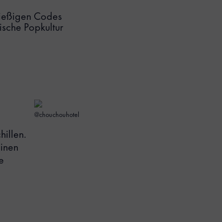
pießigen Codes
ische Popkultur
@chouchouhotel
hillen.
einen
e