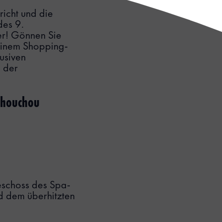
richt und die
des 9.
er! Gönnen Sie
einem Shopping-
lusiven
 der
Chouchou
geschoss des Spa-
d dem überhitzten