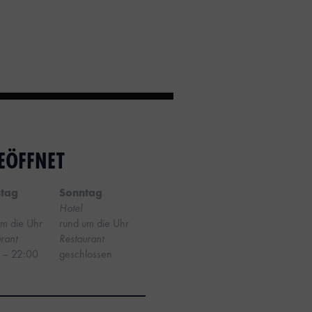
EÖFFNET
tag
Sonntag
Hotel
um die Uhr
rund um die Uhr
rant
Restaurant
 – 22:00
geschlossen