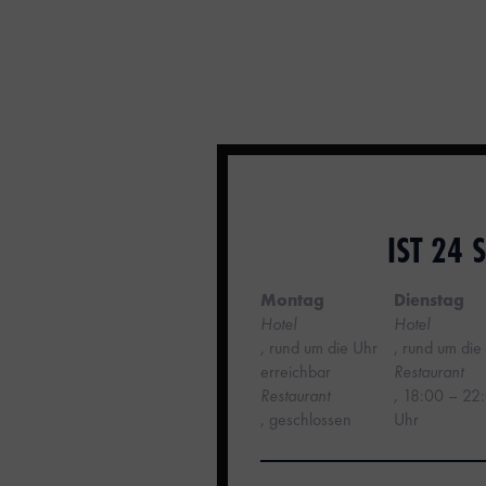
IST 24
Montag
Dienstag
Hotel
Hotel
, rund um die Uhr
, rund um die
erreichbar
Restaurant
‍Restaurant
,
18:00 – 22
, geschlossen
Uhr