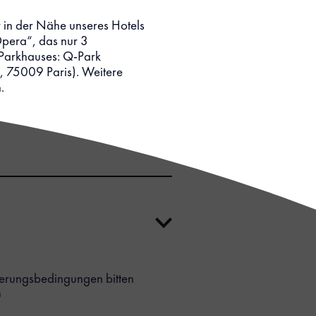
 in der Nähe unseres Hotels
pera“, das nur 3
 Parkhauses: Q-Park
, 75009 Paris). Weitere
.
ierungsbedingungen bitten
u