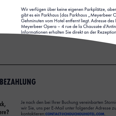
Wir verfügen über keine eigenen Parkplätze, aber
gibt es ein Parkhaus (das Parkhaus „Meyerbeer O
Gehminuten vom Hotel entfernt liegt. Adresse des
Meyerbeer Opera – 4 rue de la Chaussée d’Antin
Informationen erhalten Sie direkt an der Rezeption
 BEZAHLUNG
ck,
Je nach den bei Ihrer Buchung vereinbarten Storn
wir Sie, uns per E-Mail unter folgender Adresse z
ere?
kontaktieren:
.
CONTACT@CHOUCHOUHOTEL.COM