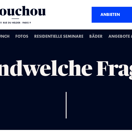
ANBIETEN
UNCH
FOTOS
RESIDENTIELLE SEMINARE
BÄDER
ANGEBOTE &
endwelche Fra