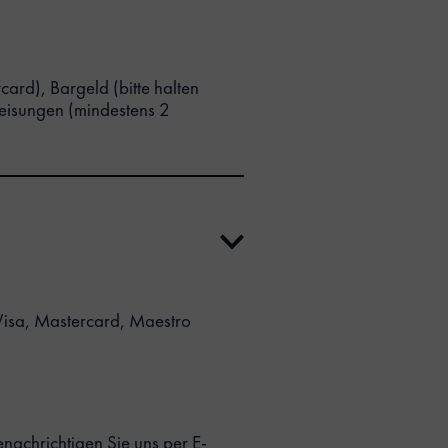
ard), Bargeld (bitte halten
eisungen (mindestens 2
Visa, Mastercard, Maestro
enachrichtigen Sie uns per E-