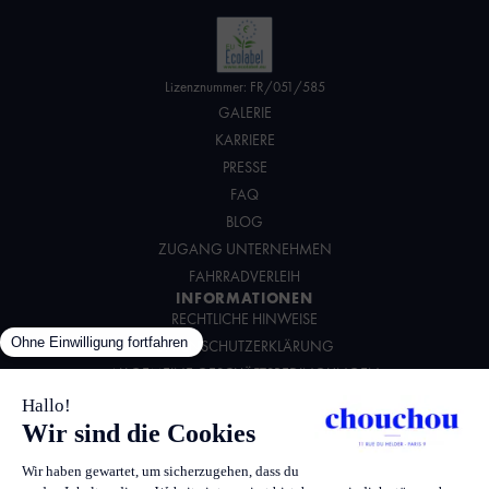
Lizenznummer: FR/051/585
GALERIE
KARRIERE
PRESSE
FAQ
BLOG
ZUGANG UNTERNEHMEN
FAHRRADVERLEIH
INFORMATIONEN
RECHTLICHE HINWEISE
DATENSCHUTZERKLÄRUNG
ALLGEMEINE GESCHÄFTSBEDINGUNGEN
UMWELTCHARTA
FOLGEN SIE UNS