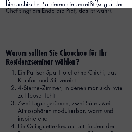
hierarchische Barrieren niederreißt (sogar der
Chef singt am Ende die Piaf, das ist wahr).
Warum sollten Sie Chouchou für Ihr
Residenzseminar wählen?
Ein Pariser Spa-Hotel ohne Chichi, das
Komfort und Stil vereint
4-Sterne-Zimmer, in denen man sich "wie
zu Hause" fühlt
Zwei Tagungsräume, zwei Säle zwei
Atmosphären modulierbar, warm und
inspirierend
Ein Guinguette-Restaurant, in dem der