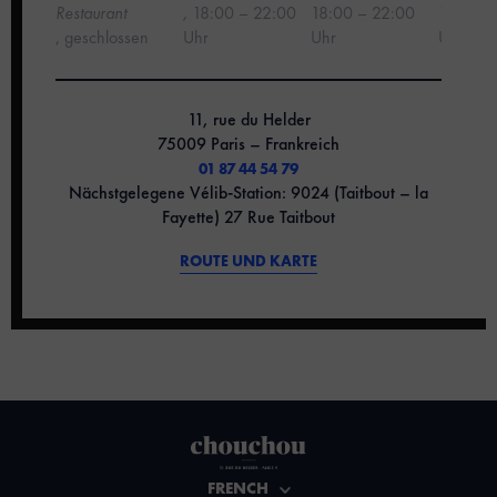
‍Restaurant
,
18:00 – 22:00
18:00 – 22:00
18:00 –
, geschlossen
Uhr
Uhr
Uhr
11, rue du Helder
75009 Paris – Frankreich
01 87 44 54 79
Nächstgelegene Vélib-Station: 9024 (Taitbout – la
Fayette) 27 Rue Taitbout
ROUTE UND KARTE
FRENCH